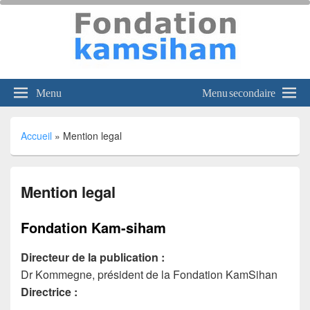
kamsiham
Viens voir, tout n'est pas perdu;
Menu
Menu secondaire
Accueil
»
Mention legal
Mention legal
Fondation Kam-siham
Directeur de la publication :
Dr Kommegne, président de la Fondation KamSihan
Directrice :