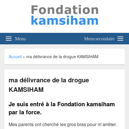
kamsiham
Viens voir, tout n'est pas perdu;
Menu
Menu secondaire
Accueil
»
ma délivrance de la drogue KAMSIHAM
ma délivrance de la drogue
KAMSIHAM
Je suis entré à la Fondation kamsiham
par la force.
Mes parents ont cherché les gros bras pour m’arrêter.