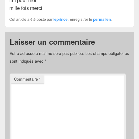
fait pour moi
mille fois merci
Cet article a été posté par
leprince
. Enregistrer le
permalien
.
Laisser un commentaire
Votre adresse e-mail ne sera pas publiée.
Les champs obligatoires
sont indiqués avec
*
Commentaire
*