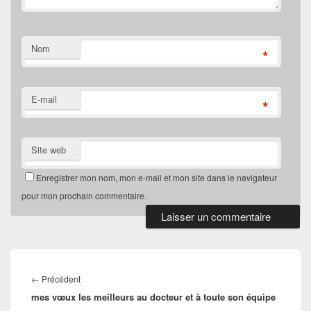
Nom
*
E-mail
*
Site web
Enregistrer mon nom, mon e-mail et mon site dans le navigateur
pour mon prochain commentaire.
Navigation
de
Article
←
Précédent
l’article
mes vœux les meilleurs au docteur et à toute son équipe
précédent :