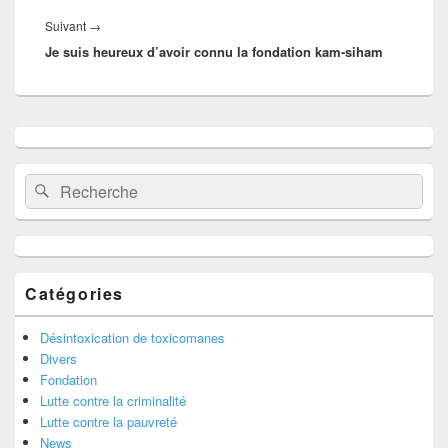
Article
Suivant
→
Je suis heureux d’avoir connu la fondation kam-siham
suivant :
Zone
principale
de
Recherche :
Rechercher
widget
pour
la
barre
latérale
Catégories
Désintoxication de toxicomanes
Divers
Fondation
Lutte contre la criminalité
Lutte contre la pauvreté
News