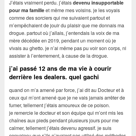
J’étais vraiment perdu. j’étais
devenu insupportable
pour ma famille
et même mes voisins. je les voyais
comme des sorciers qui me suivaient partout et
m’empêchaient de jouir du plaisir que me donnais ma
drogue. partout où j’allais, j’entendais la voix de ma
mère décédée en 2019, pendant un moment où je
vivais au ghetto. je n’ai même pas pu voir son corps, ni
assister à l’enterrement, à cause de la drogue.
j’ai passé 12 ans de ma vie à courir
derrière les dealers. quel gachi
quand on m’a amené par force, j’ai dit au Docteur et à
ceux qui m’ont amené que je ne vais jamais arrêter de
fumer, tellement j’étais amoureux de ce poison.
je remercie le docteur et son équipe qui m’ont mis les
chaînes aux pieds pendant plusieurs jours pour me
calmer, tellement j’étais devenu agressif. je suis
convaincu que s’ils n’avaient pas utilisé des méthodes