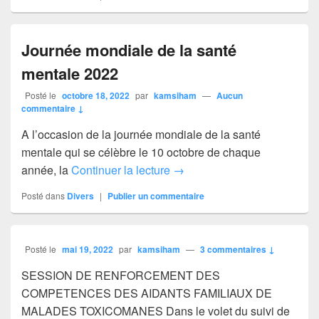
Journée mondiale de la santé
mentale 2022
Posté le
octobre 18, 2022
par
kamsiham
—
Aucun
commentaire ↓
A l’occasion de la journée mondiale de la santé
mentale qui se célèbre le 10 octobre de chaque
Journée mondiale de la sant
année, la
Continuer la lecture
→
Posté dans
Divers
|
Publier un commentaire
Posté le
mai 19, 2022
par
kamsiham
—
3 commentaires ↓
SESSION DE RENFORCEMENT DES
COMPETENCES DES AIDANTS FAMILIAUX DE
MALADES TOXICOMANES Dans le volet du suivi de