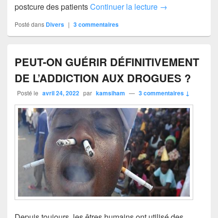
postcure des patients
Continuer la lecture
→
Posté dans
Divers
|
3
commentaires
PEUT-ON GUÉRIR DÉFINITIVEMENT
DE L’ADDICTION AUX DROGUES ?
Posté le
avril 24, 2022
par
kamsiham
—
3 commentaires ↓
Depuis toujours, les êtres humains ont utilisé des