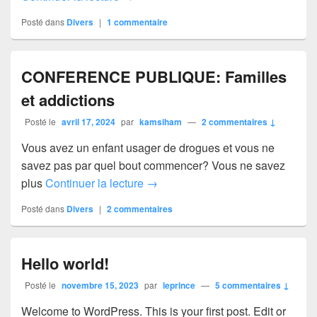
Posté dans
Divers
|
1
commentaire
CONFERENCE PUBLIQUE: Familles
et addictions
Posté le
avril 17, 2024
par
kamsiham
—
2 commentaires ↓
Vous avez un enfant usager de drogues et vous ne
savez pas par quel bout commencer? Vous ne savez
CONFERENCE PUBLIQUE: Famille
plus
Continuer la lecture
→
Posté dans
Divers
|
2
commentaires
Hello world!
Posté le
novembre 15, 2023
par
leprince
—
5 commentaires ↓
Welcome to WordPress. This is your first post. Edit or