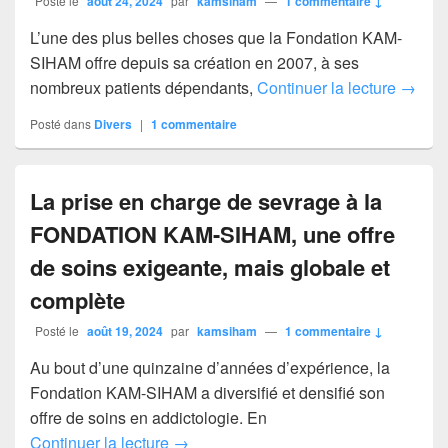
Posté le
août 24, 2024
par
kamsiham
—
1 commentaire ↓
L’une des plus belles choses que la Fondation KAM-
SIHAM offre depuis sa création en 2007, à ses
DESIN
nombreux patients dépendants,
Continuer la lecture
→
Posté dans
Divers
|
1
commentaire
La prise en charge de sevrage à la
FONDATION KAM-SIHAM, une offre
de soins exigeante, mais globale et
complète
Posté le
août 19, 2024
par
kamsiham
—
1 commentaire ↓
Au bout d’une quinzaine d’années d’expérience, la
Fondation KAM-SIHAM a diversifié et densifié son
offre de soins en addictologie. En
La prise en charge de sevrage à la F
Continuer la lecture
→