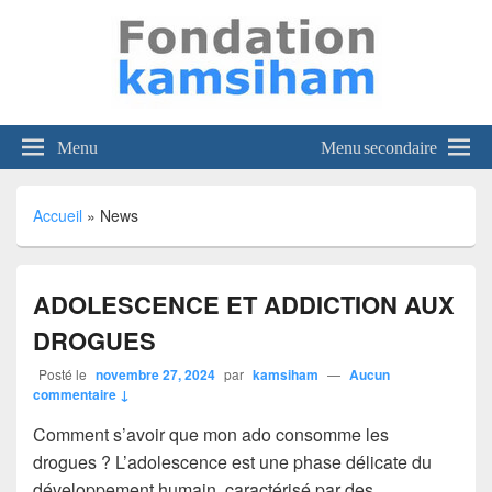
kamsiham
Viens voir, tout n'est pas perdu;
Menu
Menu secondaire
Accueil
»
News
ADOLESCENCE ET ADDICTION AUX
DROGUES
Posté le
novembre 27, 2024
par
kamsiham
—
Aucun
commentaire ↓
Comment s’avoir que mon ado consomme les
drogues ? L’adolescence est une phase délicate du
développement humain, caractérisé par des