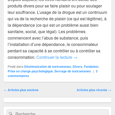
produits divers pour se faire plaisir ou pour soulager
leur souffrance. L’usage de la drogue est un continuum
qui va de la recherche de plaisir (ce qui est légitime), à
la dépendance (ce qui est un problème aussi bien
sanitaire, social, que légal). Les problèmes
commencent avec l’abus de substance, puis
l’installation d’une dépendance, le consommateur
perdant sa capacité à se contrôler ou à contrôler sa
PEUT-ON GUÉRIR DÉ
consommation.
Continuer la lecture
→
Posté dans
Désintoxication de toxicomanes
,
Divers
,
Fondation
,
Prise en charge psychologique
,
Sevrage de toxicomanes
|
3
commentaires
Navigation
←
Articles plus anciens
Articles plus récents
→
dans
Zone
les
principale
articles
de
Recherche :
Rechercher
widget